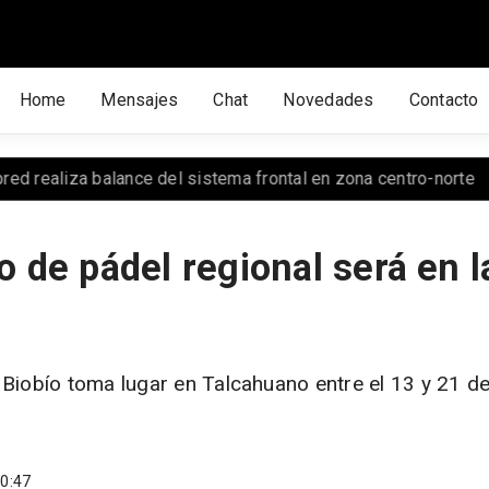
Home
Mensajes
Chat
Novedades
Contacto
za balance del sistema frontal en zona centro-norte
España
 de pádel regional será en l
 Biobío toma lugar en Talcahuano entre el 13 y 21 d
0:47