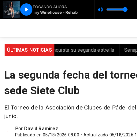
TOCANDO AHORA
ehab
Amy Winehouse - Rehab
ÚLTIMAS NOTICIAS
España conquista su segunda estrella
Senapred reali
La segunda fecha del torneo
sede Siete Club
El Torneo de la Asociación de Clubes de Pádel del
junio.
Por
David Ramirez
Publicado en 05/18/2026 08:00 • Actualizado 05/18/2026 1